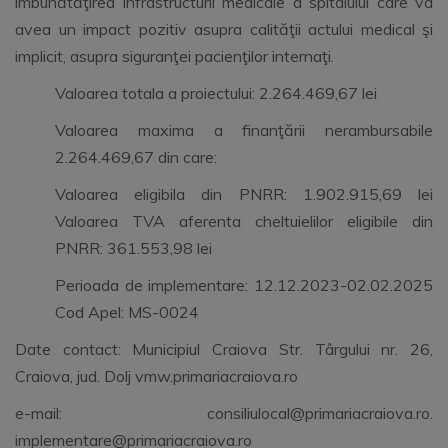
îmbunătăţirea infrastructurii medicale a spitalului care va
avea un impact pozitiv asupra calităţii actului medical şi
implicit, asupra siguranţei pacienţilor internaţi.
Valoarea totala a proiectului: 2.264.469,67 lei
Valoarea maxima a finanţării nerambursabile
2.264.469,67 din care:
Valoarea eligibila din PNRR: 1.902.915,69 lei
Valoarea TVA aferenta cheltuielilor eligibile din
PNRR: 361.553,98 lei
Perioada de implementare: 12.12.2023-02.02.2025
Cod Apel: MS-0024
Date contact: Municipiul Craiova Str. Târgului nr. 26,
Craiova, jud. Dolj vmw.primariacraiova.ro
e-mail: consiliulocal@primariacraiova.ro.
implementare@primariacraiova.ro