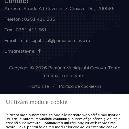
Contact
Adresa :
Strada A.I. Cuza, nr. 7, Craiova, Dolj, 200585
Telefon :
0251 416 235
Fax :
0251 411 561
Email :
relatiicupublicul@primariacraiova.ro
Urmareste-ne:
Copyright © 2026 Primăria Municipiului Craiova. Toate
drepturile rezervate.
Harta site
Politica de cookie-uri
Utilizăm module cookie
În acest mod putem face ca paginile noastre web să fie mai ușor de
utilizat, le putem îmbunătăți continuu și putem afișa oferte și anunțuri
care vă sunt potrivite. Continuarea utilizării paginii web reprezintă
acordul dvs. pentru folosirea modulelor cookie, cu excepția cookie-