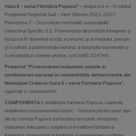
faza II – zona Fântâna Popova”
–
etapa a II-a - în cadrul
Programul Regional Sud – Vest Oltenia 2021-2027,
Prioritatea 7 – Dezvoltare teritorială sustenabilă,
Obiectivul Specific 5.1: Promovarea dezvoltării integrate și
incluzive în domeniul social, economic și al mediului, precum
și a culturii, a patrimoniului natural, a turismului sustenabil și
a securității in zonele urbane, cod SMIS 324744
.
Proiectul “Promovarea incluziunii sociale si
combaterea saraciei in comunitatile defavorizate din
Municipiul Craiova-faza II – zona Fantana Popova”,
cuprinde 2 componente:
COMPONENTA I
: reabilitare fantana Popova, cuprinde
reabilitarea monumentului istoric - fantana pentru baut apa
de tip cismea Popova (refacerea tencuielii, revizuirea
sarpantei, inlocuirea completa a invelitorii fantanii si
iluminatul arhitectural al fantanii) si amenajarea spatiului