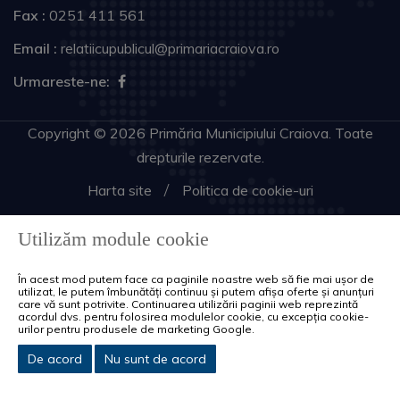
Fax :
0251 411 561
Email :
relatiicupublicul@primariacraiova.ro
Urmareste-ne:
Copyright © 2026 Primăria Municipiului Craiova. Toate
drepturile rezervate.
Harta site
Politica de cookie-uri
Utilizăm module cookie
În acest mod putem face ca paginile noastre web să fie mai ușor de
utilizat, le putem îmbunătăți continuu și putem afișa oferte și anunțuri
care vă sunt potrivite. Continuarea utilizării paginii web reprezintă
acordul dvs. pentru folosirea modulelor cookie, cu excepția cookie-
urilor pentru produsele de marketing Google.
De acord
Nu sunt de acord