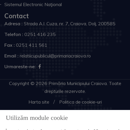
Sistemul Electronic Naţional
Contact
Adresa :
Strada A.I. Cuza, nr. 7, Craiova, Dolj, 200585
Telefon :
0251 416 235
Fax :
0251 411 561
Email :
relatiicupublicul@primariacraiova.ro
Urmareste-ne:
Copyright © 2026 Primăria Municipiului Craiova. Toate
drepturile rezervate.
Harta site
Politica de cookie-uri
Utilizăm module cookie