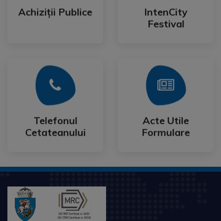
Festival
Achiziții Publice
IntenCity
Achiziții Publice
IntenCity
Festival
Mai Mult
Mai Mult
Cetateanului
Formulare
Telefonul
Acte Utile
Telefonul
Acte Utile
Cetateanului
Formulare