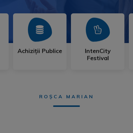
Mai Mult
Mai Mult
Festival
Achiziții Publice
IntenCity
Achiziții Publice
IntenCity
Festival
ROȘCA MARIAN