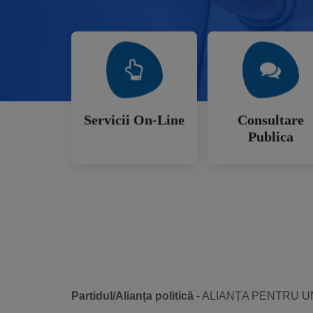
Mai Mult
Mai Mult
Publica
Servicii On-Line
Consultare
Servicii On-Line
Consultare
Publica
Partidul/Alianța politică
- ALIANȚA PENTRU 