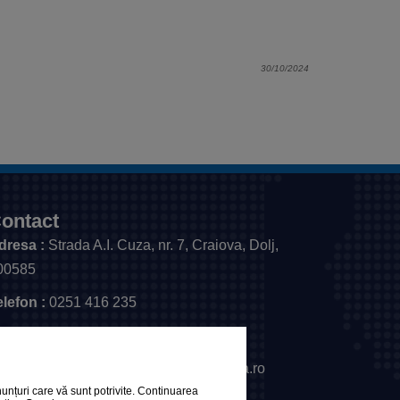
30/10/2024
ontact
dresa :
Strada A.I. Cuza, nr. 7, Craiova, Dolj,
00585
elefon :
0251 416 235
ax :
0251 411 561
mail :
relatiicupublicul@primariacraiova.ro
unțuri care vă sunt potrivite. Continuarea