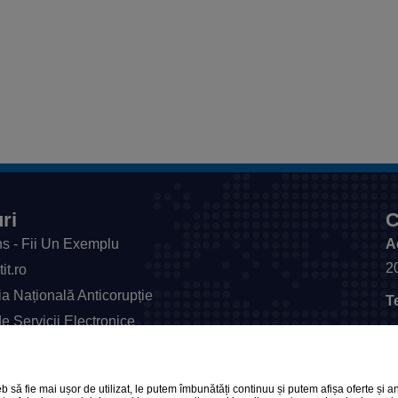
ri
C
s - Fii Un Exemplu
A
2
it.ro
ia Națională Anticorupție
T
de Servicii Electronice
F
itatea din Craiova
E
ul Dezvoltării, Lucrărilor Publice și Administrației
să fie mai ușor de utilizat, le putem îmbunătăți continuu și putem afișa oferte și an