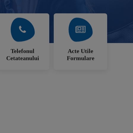
Mai Mult
Mai Mult
Cetateanului
Formulare
Telefonul
Acte Utile
Telefonul
Acte Utile
Cetateanului
Formulare