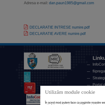
Adresa e-mail:
dan.paun1985@gmail.com
DECLARATIE INTRESE numire.pdf
DECLARATIE AVERE numire.pdf
Linku
InfoCon
fiipregat
Strateg
Portal 
Utilizăm module cookie
Univers
Minister
În acest mod putem face ca paginile noastre web 