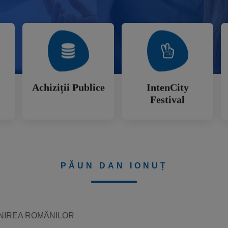
Mai Mult
Mai Mult
Festival
Achiziții Publice
IntenCity
Achiziții Publice
IntenCity
Festival
PĂUN DAN IONUȚ
UNIREA ROMÂNILOR