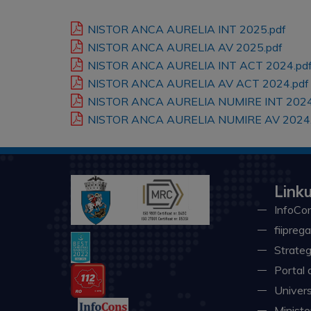
NISTOR ANCA AURELIA INT 2025.pdf
NISTOR ANCA AURELIA AV 2025.pdf
NISTOR ANCA AURELIA INT ACT 2024.pd
NISTOR ANCA AURELIA AV ACT 2024.pdf
NISTOR ANCA AURELIA NUMIRE INT 2024
NISTOR ANCA AURELIA NUMIRE AV 2024.
Linku
InfoCon
fiiprega
Strateg
Portal 
Univers
Minister