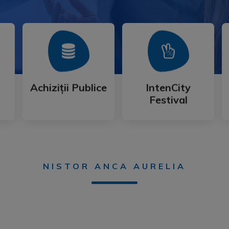
Mai Mult
Mai Mult
Festival
Achiziții Publice
IntenCity
Achiziții Publice
IntenCity
Festival
NISTOR ANCA AURELIA