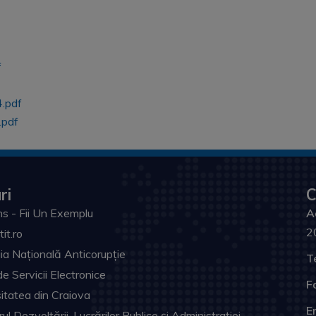
f
.pdf
pdf
ri
C
s - Fii Un Exemplu
A
2
tit.ro
ia Națională Anticorupție
T
de Servicii Electronice
F
itatea din Craiova
Em
ul Dezvoltării, Lucrărilor Publice și Administrației