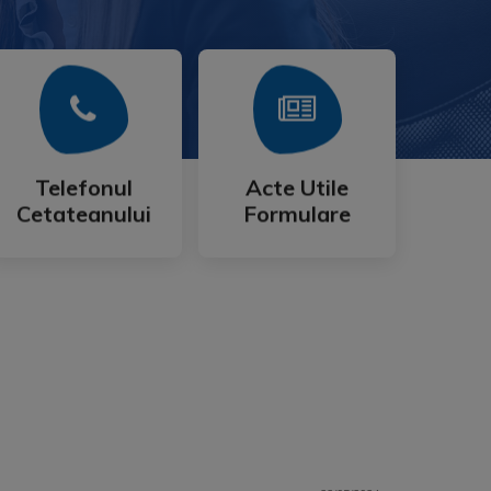
Mai Mult
Mai Mult
Cetateanului
Formulare
Telefonul
Acte Utile
Telefonul
Acte Utile
Cetateanului
Formulare