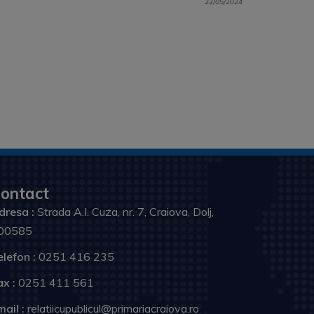
22/05/2024
ontact
dresa :
Strada A.I. Cuza, nr. 7, Craiova, Dolj,
00585
elefon :
0251 416 235
ax :
0251 411 561
ail :
relatiicupublicul@primariacraiova.ro