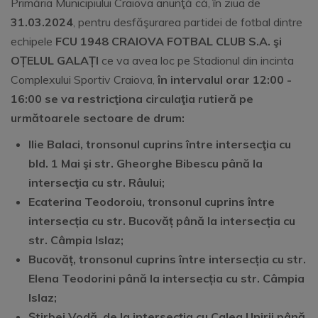
Primăria Municipiului Craiova anunţă că, în ziua de
31.03.2024
, pentru desfăşurarea partidei de fotbal dintre
echipele
FCU 1948 CRAIOVA FOTBAL CLUB S.A. şi
OȚELUL GALAȚI
ce va avea loc pe Stadionul din incinta
Complexului Sportiv Craiova,
în intervalul orar 12
:00
-
16:00
se va restricţiona circulaţia rutieră pe
următoarele sectoare de drum:
Ilie Balaci, tronsonul cuprins între intersecţia cu
bld. 1 Mai şi str. Gheorghe Bibescu până la
intersecţia cu str. Râului;
Ecaterina Teodoroiu, tronsonul cuprins între
intersecția cu str. Bucovăț până la intersecția cu
str. Câmpia Islaz;
Bucovăț, tronsonul cuprins între intersecția cu str.
Elena Teodorini până la intersecția cu str. Câmpia
Islaz;
Ştirbei Vodă, de la intersecţia cu Calea Unirii până