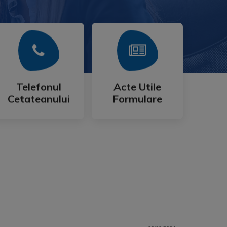
Mai Mult
Mai Mult
Cetateanului
Formulare
Telefonul
Acte Utile
Telefonul
Acte Utile
Cetateanului
Formulare