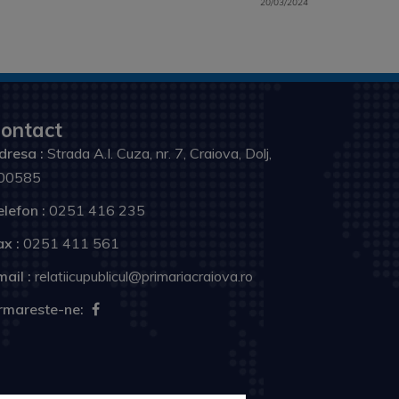
20/03/2024
ontact
dresa :
Strada A.I. Cuza, nr. 7, Craiova, Dolj,
00585
elefon :
0251 416 235
ax :
0251 411 561
ail :
relatiicupublicul@primariacraiova.ro
rmareste-ne: