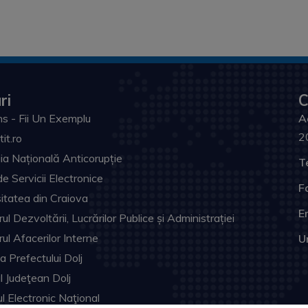
ri
C
s - Fii Un Exemplu
A
2
tit.ro
ia Națională Anticorupție
T
de Servicii Electronice
F
itatea din Craiova
Em
ul Dezvoltării, Lucrărilor Publice și Administrației
rul Afacerilor Interne
U
ia Prefectului Dolj
ul Judeţean Dolj
l Electronic Naţional