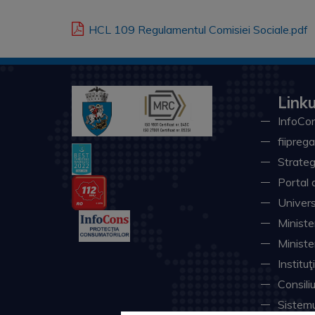
HCL 109 Regulamentul Comisiei Sociale.pdf
Linku
InfoCon
fiiprega
Strateg
Portal 
Univers
Minister
Ministe
Instituţ
Consili
Sistemu