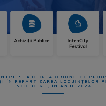
Mai Mult
Mai Mult
Festival
Achiziții Publice
IntenCity
Achiziții Publice
IntenCity
Festival
NTRU STABILIREA ORDINII DE PRIO
ŞI ÎN REPARTIZAREA LOCUINŢELOR 
INCHIRIERII, ÎN ANUL 2024