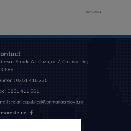
06/03/2024
ontact
dresa :
Strada A.I. Cuza, nr. 7, Craiova, Dolj,
00585
elefon :
0251 416 235
ax :
0251 411 561
ail :
relatiicupublicul@primariacraiova.ro
rmareste-ne: