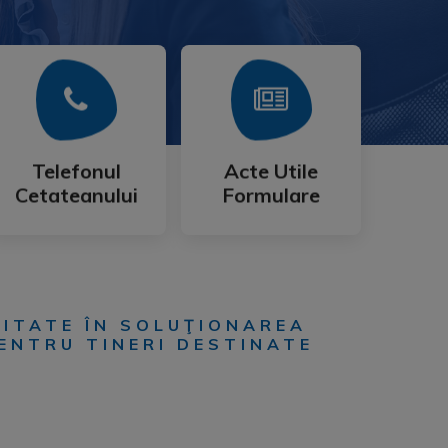
Mai Mult
Mai Mult
Cetateanului
Formulare
Telefonul
Acte Utile
Telefonul
Acte Utile
Cetateanului
Formulare
RITATE ÎN SOLUŢIONAREA
PENTRU TINERI DESTINATE