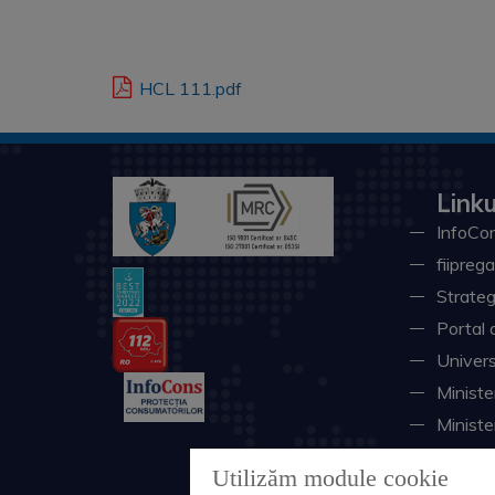
HCL 111.pdf
Linku
InfoCon
fiiprega
Strateg
Portal 
Univers
Minister
Ministe
Instituţ
Utilizăm module cookie
Consili