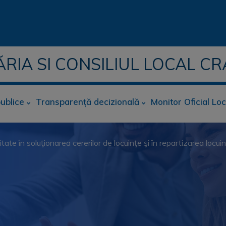
ĂRIA SI CONSILIUL LOCAL CR
publice
Transparență decizională
Monitor Oficial Loc
itate în soluţionarea cererilor de locuinţe şi în repartizarea locuinţ