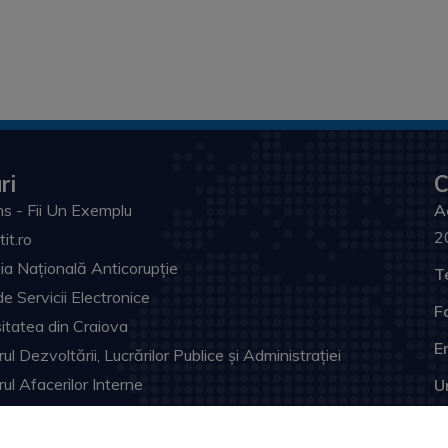
ri
C
s - Fii Un Exemplu
A
2
tit.ro
ia Națională Anticorupție
T
de Servicii Electronice
F
itatea din Craiova
Em
ul Dezvoltării, Lucrărilor Publice și Administrației
rul Afacerilor Interne
U
ia Prefectului Dolj
ul Judeţean Dolj