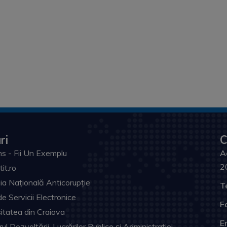
ri
C
s - Fii Un Exemplu
A
2
tit.ro
ia Națională Anticorupție
T
de Servicii Electronice
F
itatea din Craiova
Em
ul Dezvoltării, Lucrărilor Publice și Administrației