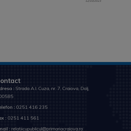
12/10/2023
ontact
dresa :
Strada A.I. Cuza, nr. 7, Craiova, Dolj,
00585
elefon :
0251 416 235
ax :
0251 411 561
ail :
relatiicupublicul@primariacraiova.ro