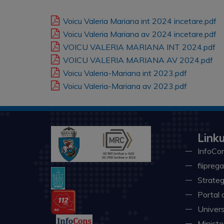
Voicu Valeria Mariana int 2024 incetare.pdf
Voicu Valeria Mariana av 2024 incetare.pdf
VOICU VALERIA MARIANA INT 2024.pdf
VOICU VALERIA MARIANA AV 2024.pdf
Voicu Valeria-Mariana int 2023.pdf
Voicu Valeria-Mariana av 2023.pdf
Linku
InfoCon
fiiprega
Strateg
Portal 
Univers
Minister