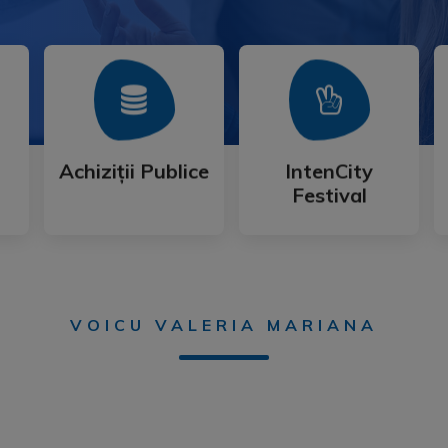
Mai Mult
Mai Mult
Festival
Achiziții Publice
IntenCity
Achiziții Publice
IntenCity
Festival
VOICU VALERIA MARIANA