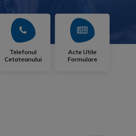
Mai Mult
Mai Mult
Cetateanului
Formulare
Telefonul
Acte Utile
Telefonul
Acte Utile
Cetateanului
Formulare