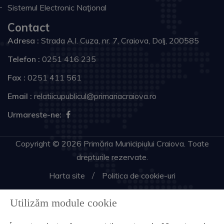
Sistemul Electronic Naţional
Contact
Adresa :
Strada A.I. Cuza, nr. 7, Craiova, Dolj, 200585
Telefon :
0251 416 235
Fax :
0251 411 561
Email :
relatiicupublicul@primariacraiova.ro
Urmareste-ne:
Copyright © 2026 Primăria Municipiului Craiova. Toate
drepturile rezervate.
Harta site
Politica de cookie-uri
Utilizăm module cookie