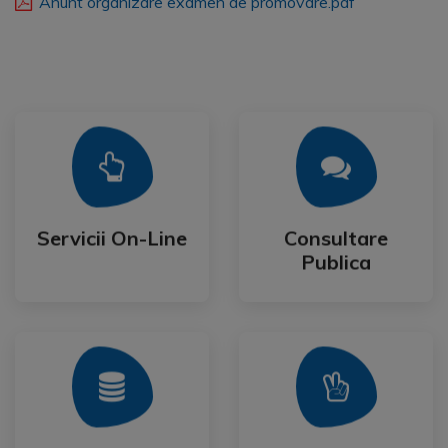
Anunt organizare examen de promovare.pdf
Mai Mult
Mai Mult
Publica
Servicii On-Line
Consultare
Servicii On-Line
Consultare
Publica
Mai Mult
Mai Mult
Festival