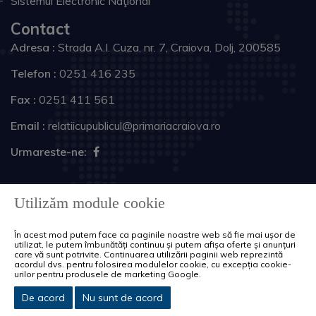
Sistemul Electronic Naţional
Contact
Adresa :
Strada A.I. Cuza, nr. 7, Craiova, Dolj, 200585
Telefon :
0251 416 235
Fax :
0251 411 561
Email :
relatiicupublicul@primariacraiova.ro
Urmareste-ne:
Copyright © 2026 Primăria Municipiului Craiova. Toate
Utilizăm module cookie
drepturile rezervate.
În acest mod putem face ca paginile noastre web să fie mai ușor de
Harta site
Politica de cookie-uri
utilizat, le putem îmbunătăți continuu și putem afișa oferte și anunțuri
care vă sunt potrivite. Continuarea utilizării paginii web reprezintă
acordul dvs. pentru folosirea modulelor cookie, cu excepția cookie-
urilor pentru produsele de marketing Google.
De acord
Nu sunt de acord