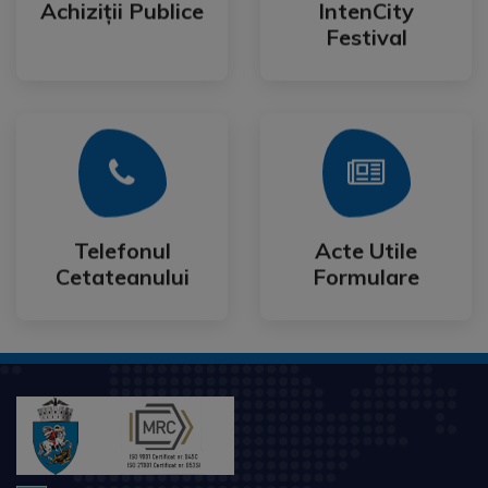
Achiziții Publice
IntenCity
Achiziții Publice
IntenCity
Festival
Mai Mult
Mai Mult
Cetateanului
Formulare
Telefonul
Acte Utile
Telefonul
Acte Utile
Cetateanului
Formulare