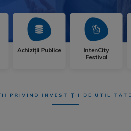
Mai Mult
Mai Mult
Festival
Achiziții Publice
IntenCity
Achiziții Publice
IntenCity
Festival
II PRIVIND INVESTIȚII DE UTILITAT