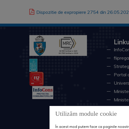
Dispozitie de expropiere 2754 din 26.05.202
Linku
InfoCon
fiiprega
Strateg
Portal 
Univers
Minister
Ministe
Instituţ
Utilizăm module cookie
Consili
Sistemu
În acest mod putem face ca paginile noastre 