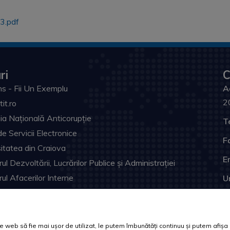
3.pdf
ri
C
s - Fii Un Exemplu
A
2
tit.ro
ia Națională Anticorupție
T
de Servicii Electronice
F
itatea din Craiova
Em
ul Dezvoltării, Lucrărilor Publice și Administrației
rul Afacerilor Interne
U
ia Prefectului Dolj
ul Judeţean Dolj
l Electronic Naţional
web să fie mai ușor de utilizat, le putem îmbunătăți continuu și putem afișa of