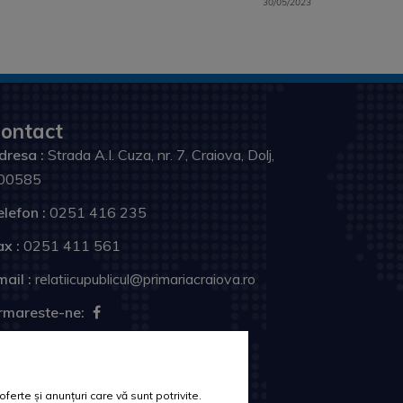
30/05/2023
ontact
dresa :
Strada A.I. Cuza, nr. 7, Craiova, Dolj,
00585
elefon :
0251 416 235
ax :
0251 411 561
ail :
relatiicupublicul@primariacraiova.ro
rmareste-ne:
erte și anunțuri care vă sunt potrivite.