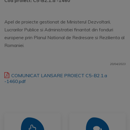
Cod proiect: C5-B2.1.a -1460
Apel de proiecte gestionat de Ministerul Dezvoltarii,
Lucrarilor Publice si Administratiei finantat din fonduri
europene prin Planul National de Redresare si Rezilienta al
Romaniei.
20/04/2023
COMUNICAT LANSARE PROIECT C5-B2.1.a
-1460.pdf
Mai Mult
Mai Mult