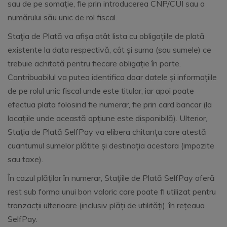
sau de pe somație, fie prin introducerea CNP/CUI sau a
numărului său unic de rol fiscal.
Staţia de Plată va afișa atât lista cu obligațiile de plată
existente la data respectivă, cât și suma (sau sumele) ce
trebuie achitată pentru fiecare obligație în parte.
Contribuabilul va putea identifica doar datele și informațiile
de pe rolul unic fiscal unde este titular, iar apoi poate
efectua plata folosind fie numerar, fie prin card bancar (la
locațiile unde această opțiune este disponibilă). Ulterior,
Stația de Plată SelfPay va elibera chitanța care atestă
cuantumul sumelor plătite și destinația acestora (impozite
sau taxe).
În cazul plăților în numerar, Staţiile de Plată SelfPay oferă
rest sub forma unui bon valoric care poate fi utilizat pentru
tranzacții ulterioare (inclusiv plăți de utilități), în rețeaua
SelfPay.