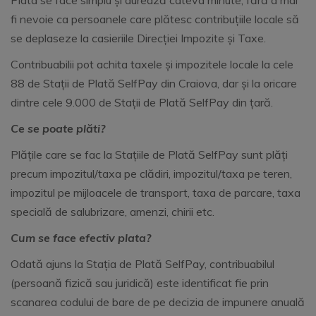
Plata se face simplu și durează câteva minute, fără a mai
fi nevoie ca persoanele care plătesc contribuțiile locale să
se deplaseze la casieriile Direcției Impozite și Taxe.
Contribuabilii pot achita taxele și impozitele locale la cele
88 de Stații de Plată SelfPay din Craiova, dar și la oricare
dintre cele 9.000 de Stații de Plată SelfPay din țară.
Ce se poate plăti?
Plățile care se fac la Stațiile de Plată SelfPay sunt plăți
precum impozitul/taxa pe clădiri, impozitul/taxa pe teren,
impozitul pe mijloacele de transport, taxa de parcare, taxa
specială de salubrizare, amenzi, chirii etc.
Cum se face efectiv plata?
Odată ajuns la Stația de Plată SelfPay, contribuabilul
(persoană fizică sau juridică) este identificat fie prin
scanarea codului de bare de pe decizia de impunere anuală