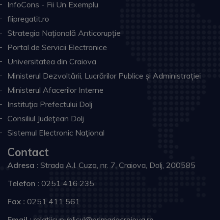
InfoCons - Fii Un Exemplu
fiipregatit.ro
Strategia Națională Anticorupție
Portal de Servicii Electronice
Universitatea din Craiova
Ministerul Dezvoltării, Lucrărilor Publice și Administrației
Ministerul Afacerilor Interne
Instituţia Prefectului Dolj
Consiliul Judeţean Dolj
Sistemul Electronic Naţional
Contact
Adresa :
Strada A.I. Cuza, nr. 7, Craiova, Dolj, 200585
Telefon :
0251 416 235
Fax :
0251 411 561
Email :
relatiicupublicul@primariacraiova.ro