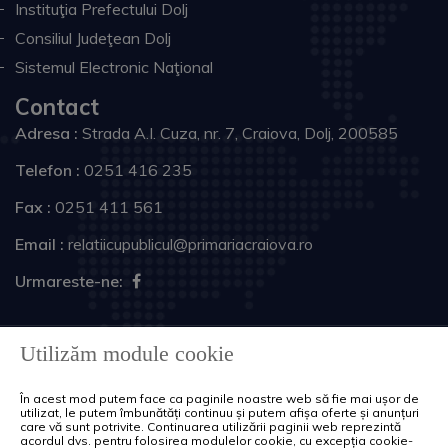
Instituţia Prefectului Dolj
Consiliul Judeţean Dolj
Sistemul Electronic Naţional
Contact
Adresa :
Strada A.I. Cuza, nr. 7, Craiova, Dolj, 200585
Telefon :
0251 416 235
Fax :
0251 411 561
Email :
relatiicupublicul@primariacraiova.ro
Urmareste-ne:
Copyright © 2026 Primăria Municipiului Craiova. Toate
Utilizăm module cookie
drepturile rezervate.
În acest mod putem face ca paginile noastre web să fie mai ușor de
Harta site
Politica de cookie-uri
utilizat, le putem îmbunătăți continuu și putem afișa oferte și anunțuri
care vă sunt potrivite. Continuarea utilizării paginii web reprezintă
acordul dvs. pentru folosirea modulelor cookie, cu excepția cookie-