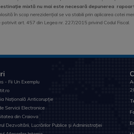
 destinație mixtă
nu mai este necesară
depunerea
rapoart
olosită în scop nerezidențial se va stabili prin aplicarea cotei 
potrivit art. 457 din Legea nr. 227/2015 privind Codul Fiscal.
ri
C
s - Fii Un Exemplu
A
2
tit.ro
ia Națională Anticorupție
T
de Servicii Electronice
F
itatea din Craiova
Em
ul Dezvoltării, Lucrărilor Publice și Administrației
rul Afacerilor Interne