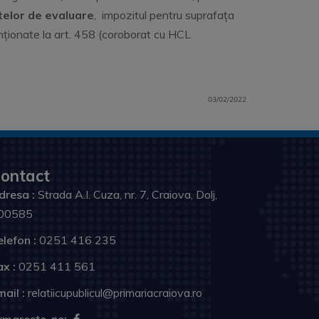
elor de evaluare
, impozitul pentru suprafața
menționate la art. 458 (coroborat cu HCL
03/02/2022
ontact
dresa :
Strada A.I. Cuza, nr. 7, Craiova, Dolj,
00585
elefon :
0251 416 235
ax :
0251 411 561
ail :
relatiicupublicul@primariacraiova.ro