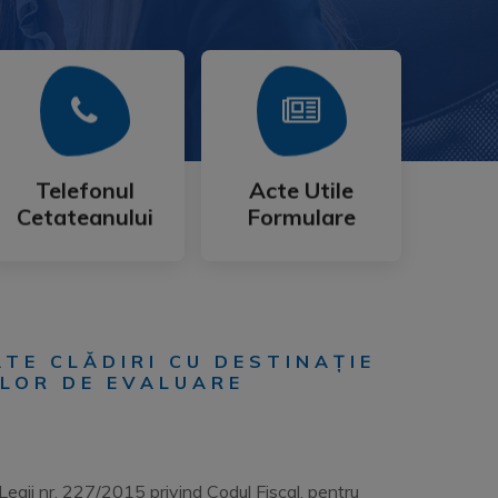
Mai Mult
Mai Mult
Cetateanului
Formulare
Telefonul
Acte Utile
Telefonul
Acte Utile
Cetateanului
Formulare
TE CLĂDIRI CU DESTINAȚIE
LOR DE EVALUARE
egii nr. 227/2015 privind Codul Fiscal, pentru