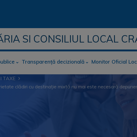
ĂRIA SI CONSILIUL LOCAL CR
publice
Transparență decizională
Monitor Oficial Loc
I TAXE
prietate clădiri cu destinație mixtă nu mai este necesară depune