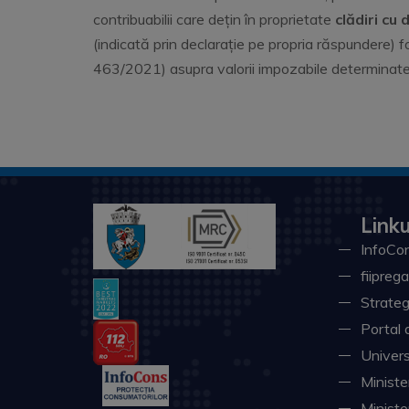
contribuabilii care dețin în proprietate
clădiri cu
(indicată prin declarație pe propria răspundere) f
463/2021) asupra valorii impozabile determinate 
Linku
InfoCon
fiiprega
Strateg
Portal 
Univers
Minister
Ministe