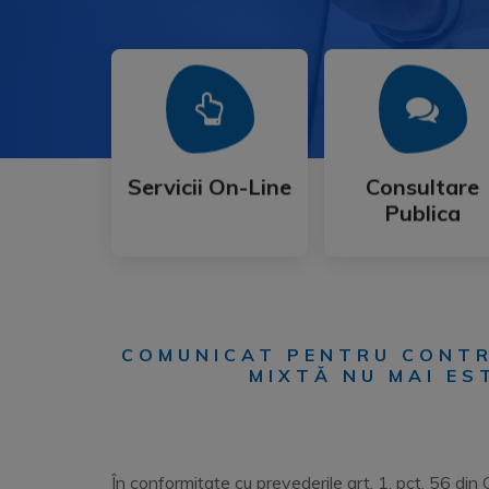
Mai Mult
Mai Mult
Publica
Servicii On-Line
Consultare
Servicii On-Line
Consultare
Publica
COMUNICAT PENTRU CONTRI
MIXTĂ NU MAI E
În conformitate cu prevederile art. 1, pct. 56 di