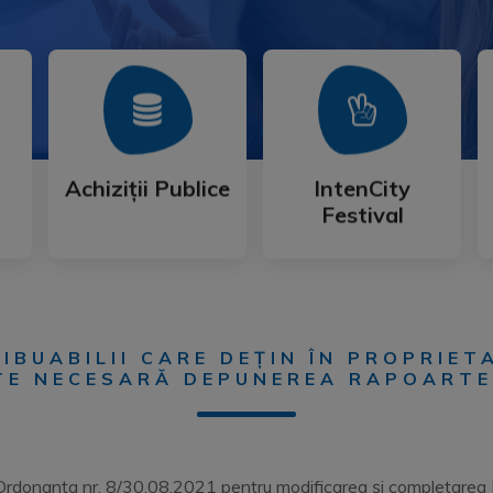
Mai Mult
Mai Mult
Festival
Achiziții Publice
IntenCity
Achiziții Publice
IntenCity
Festival
BUABILII CARE DEȚIN ÎN PROPRIETA
STE NECESARĂ DEPUNEREA RAPOARTE
n Ordonanța nr. 8/30.08.2021 pentru modificarea și completarea L