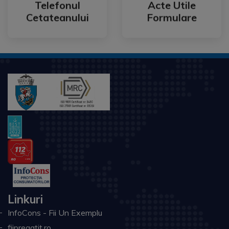
Telefonul
Acte Utile
Telefonul
Acte Utile
Cetateanului
Formulare
Linkuri
InfoCons - Fii Un Exemplu
fiipregatit.ro