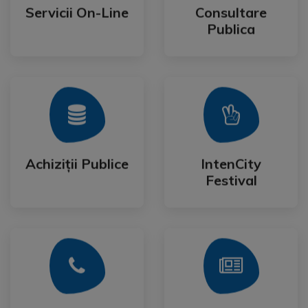
Publica
Servicii On-Line
Consultare
Servicii On-Line
Consultare
Publica
Mai Mult
Mai Mult
Festival
Achiziții Publice
IntenCity
Achiziții Publice
IntenCity
Festival
Mai Mult
Mai Mult
Cetateanului
Formulare