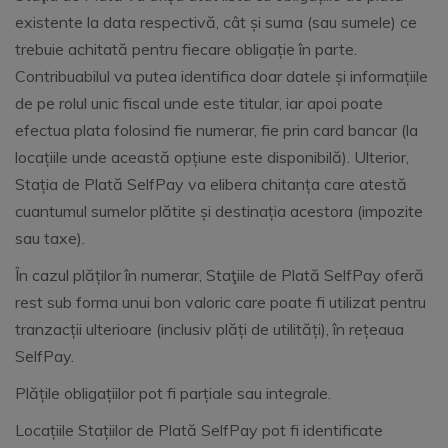
existente la data respectivă, cât și suma (sau sumele) ce
trebuie achitată pentru fiecare obligație în parte.
Contribuabilul va putea identifica doar datele și informațiile
de pe rolul unic fiscal unde este titular, iar apoi poate
efectua plata folosind fie numerar, fie prin card bancar (la
locațiile unde această opțiune este disponibilă). Ulterior,
Stația de Plată SelfPay va elibera chitanța care atestă
cuantumul sumelor plătite și destinația acestora (impozite
sau taxe).
În cazul plăților în numerar, Staţiile de Plată SelfPay oferă
rest sub forma unui bon valoric care poate fi utilizat pentru
tranzacții ulterioare (inclusiv plăți de utilități), în rețeaua
SelfPay.
Plățile obligațiilor pot fi parțiale sau integrale.
Locațiile Stațiilor de Plată SelfPay pot fi identificate