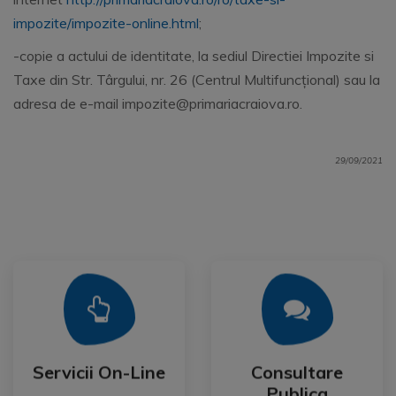
impozite/impozite-online.html
;
-copie a actului de identitate, la sediul Directiei Impozite si
Taxe din Str. Târgului, nr. 26 (Centrul Multifuncțional) sau la
adresa de e-mail impozite@primariacraiova.ro.
29/09/2021
Mai Mult
Mai Mult
Publica
Servicii On-Line
Consultare
Servicii On-Line
Consultare
Publica