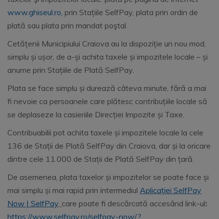
www.ghiseul.ro,
prin Stațiile SelfPay, plata prin ordin de
plată sau plata prin mandat poştal.
Cetățenii Municipiului Craiova au la dispoziție un nou mod,
simplu și ușor, de a-și achita taxele și impozitele locale – și
anume prin Stațiile de Plată SelfPay.
Plata se face simplu și durează câteva minute, fără a mai
fi nevoie ca persoanele care plătesc contribuțiile locale să
se deplaseze la casieriile Direcției Impozite și Taxe.
Contribuabilii pot achita taxele și impozitele locale la cele
136 de Stații de Plată SelfPay din Craiova, dar și la oricare
dintre cele 11.000 de Stații de Plată SelfPay din țară.
De asemenea, plata taxelor și impozitelor se poate face și
mai simplu și mai rapid prin intermediul
Aplicației SelfPay
Now | SelfPay
,
care poate fi descărcată accesând link-ul
:
https://www.selfpay.ro/selfpay-now/?