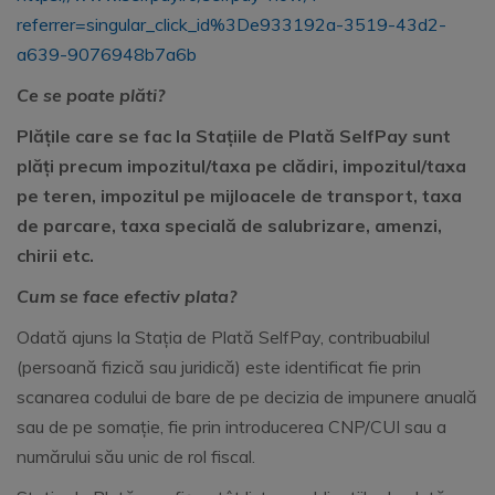
referrer=singular_click_id%3De933192a-3519-43d2-
a639-9076948b7a6b
Ce se poate pl
ă
ti?
Plățile care se fac la Stațiile de Plată SelfPay sunt
plăți precum impozitul/taxa pe clădiri, impozitul/taxa
pe teren, impozitul pe mijloacele de transport, taxa
de parcare, taxa specială de salubrizare, amenzi,
chirii etc.
Cum se face efectiv plata?
Odată ajuns la Stația de Plată SelfPay, contribuabilul
(persoană fizică sau juridică) este identificat fie prin
scanarea codului de bare de pe decizia de impunere anuală
sau de pe somație, fie prin introducerea CNP/CUI sau a
numărului său unic de rol fiscal.