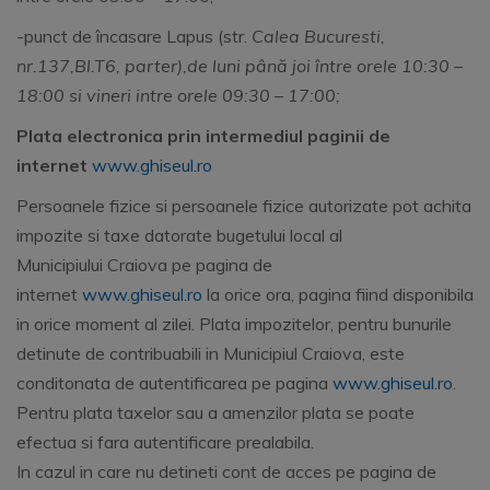
-punct de încasare Lapus (str.
Calea Bucuresti,
nr.137,Bl.T6, parter),de luni până joi între orele 10:30 –
18:00 si vineri intre orele 09:30 – 17:00;
Plata electronica prin intermediul paginii de
internet
www.ghiseul.ro
Persoanele fizice si persoanele fizice autorizate pot achita
impozite si taxe datorate bugetului local al
Municipiului Craiova pe pagina de
internet
www.ghiseul.ro
la orice ora, pagina fiind disponibila
in orice moment al zilei. Plata impozitelor, pentru bunurile
detinute de contribuabili in Municipiul Craiova, este
conditonata de autentificarea pe pagina
www.ghiseul.ro
.
Pentru plata taxelor sau a amenzilor plata se poate
efectua si fara autentificare prealabila.
In cazul in care nu detineti cont de acces pe pagina de