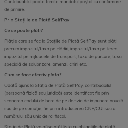
Contribuabilul poate trimite mandatul poştal cu confirmare
de primire.
Prin Stațiile de Plată SelfPay
Ce se poate plăti?
Plățile care se fac la Stațiile de Plată SelfPay sunt plăți
precum impozitul/taxa pe clădiri, impozitul/taxa pe teren,
impozitul pe mijloacele de transport, taxa de parcare, taxa
specială de salubrizare, amenzi, chirii etc.
Cum se face efectiv plata?
Odată ajuns la Stația de Plată SelfPay, contribuabilul
(persoană fizică sau juridică) este identificat fie prin
scanarea codului de bare de pe decizia de impunere anuală
sau de pe somație, fie prin introducerea CNP/CUI sau a
numărului său unic de rol fiscal.
Staţia de Plată va afișa atât lista cu obligațiile de plată