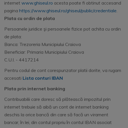
internet
www.ghiseul.ro
acesta poate fi obtinut accesand
pagina
https://www.ghiseul.ro/ghiseul/public/credentiale
.
Plata cu ordin de plata
Persoanele juridice şi persoanele fizice pot achita cu ordin
de plata:
Banca: Trezoreria Municipiului Craiova
Beneficiar: Primaria Municipiului Craiova
C.U.I. - 4417214
Pentru codul de cont corespunzator platii dorite, va rugam
accesati
Lista conturi IBAN
Plata prin internet banking
Contribuabilii care doresc să plătească impozitul prin
internet trebuie să aibă un cont de internet banking
deschis la orice bancă din care să facă un virament
bancar, în lei, din contul propriu în contul IBAN asociat