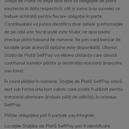
Staţia de Plată va afișa atât lista cu obligațiile de plată
existente la data respectivă, cât și suma (sau sumele) ce
trebuie achitată pentru fiecare obligație în parte.
Contribuabilul va putea identifica doar datele și informațiile
de pe rolul unic fiscal unde este titular, iar apoi poate
efectua plata folosind fie numerar, fie prin card bancar (la
locațiile unde această opțiune este disponibilă). Ulterior,
Stația de Plată SelfPay va elibera chitanța care atestă
cuantumul sumelor plătite și destinația acestora (impozite
sau taxe).
În cazul plăților în numerar, Staţiile de Plată SelfPay oferă
rest sub forma unui bon valoric care poate fi utilizat pentru
tranzacții ulterioare (inclusiv plăți de utilități), în rețeaua
SelfPay.
Plățile obligațiilor pot fi parțiale sau integrale.
Locațiile Stațiilor de Plată SelfPay pot fi identificate