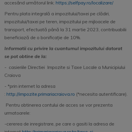
accesând următorul link:
https://selfpay.ro/localizare/
Pentru plata integrală a impozitului/taxei pe clădiri,
impozitului/taxei pe teren, impozitului pe mijloacele de
transport, efectuată până la 31 martie 2023, contribuabilii
beneficiază de o bonificație de 10%.
Informatii cu privire la cuantumul impozitului datorat
se pot obtine de la:
- casieriile Directiei Impozite si Taxe Locale a Municipiului
Craiova
- *prin internet la adresa
:
http://impozite.primariacraiova.ro
(*necesita autentificare).
Pentru obtinerea contului de acces se vor prezenta
urmatoarele:
-cererea de inregistrare, pe care o gasiti la adresa de
internet
http://primariacraiova.ro/ro/taxe-si-