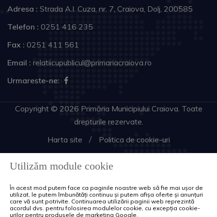
Adresa :
Strada A.I. Cuza, nr. 7, Craiova, Dolj, 200585
Telefon :
0251 416 235
Fax :
0251 411 561
Email :
relatiicupublicul@primariacraiova.ro
Urmareste-ne:
Copyright © 2026 Primăria Municipiului Craiova. Toate
drepturile rezervate.
Harta site
Politica de cookie-uri
Utilizăm module cookie
În acest mod putem face ca paginile noastre web să fie mai ușor de
utilizat, le putem îmbunătăți continuu și putem afișa oferte și anunțuri
care vă sunt potrivite. Continuarea utilizării paginii web reprezintă
acordul dvs. pentru folosirea modulelor cookie, cu excepția cookie-
urilor pentru produsele de marketing Google.