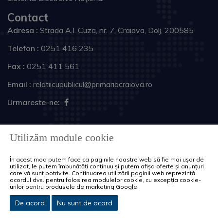
Contact
Adresa :
Strada A.I. Cuza, nr. 7, Craiova, Dolj, 200585
Telefon :
0251 416 235
Fax :
0251 411 561
Email :
relatiicupublicul@primariacraiova.ro
Urmareste-ne:
Copyright © 2026 Primăria Municipiului Craiova. Toate
Utilizăm module cookie
drepturile rezervate.
În acest mod putem face ca paginile noastre web să fie mai ușor de
Harta site
Politica de cookie-uri
utilizat, le putem îmbunătăți continuu și putem afișa oferte și anunțuri
care vă sunt potrivite. Continuarea utilizării paginii web reprezintă
acordul dvs. pentru folosirea modulelor cookie, cu excepția cookie-
urilor pentru produsele de marketing Google.
De acord
Nu sunt de acord