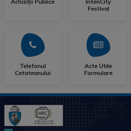
Achiziții Publice
IntenCity
Achiziții Publice
IntenCity
Festival
Mai Mult
Mai Mult
Cetateanului
Formulare
Telefonul
Acte Utile
Telefonul
Acte Utile
Cetateanului
Formulare