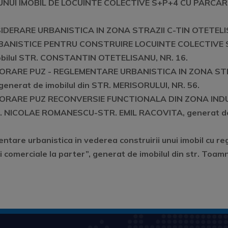
NUI IMOBIL DE LOCUINTE COLECTIVE S+P+4 CU PARCARI L
NSIDERARE URBANISTICA IN ZONA STRAZII C-TIN OTETEL
URBANISTICE PENTRU CONSTRUIRE LOCUINTE COLECTIVE
obilul STR. CONSTANTIN OTETELISANU, NR. 16.
LABORARE PUZ - REGLEMENTARE URBANISTICA IN ZONA ST
nerat de imobilul din STR. MERISORULUI, NR. 56.
ELABORARE PUZ RECONVERSIE FUNCTIONALA DIN ZONA IN
 NICOLAE ROMANESCU-STR. EMIL RACOVITA, generat de 
ntare urbanistica in vederea construirii unui imobil cu r
ii comerciale la parter”, generat de imobilul din str. Toamn