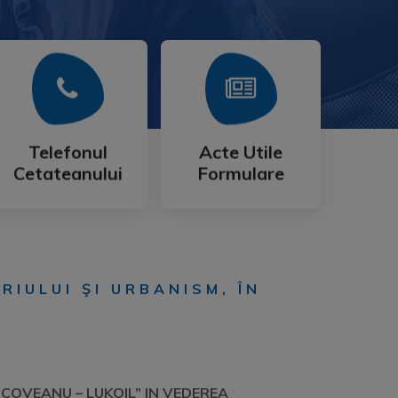
Mai Mult
Mai Mult
Cetateanului
Formulare
Telefonul
Acte Utile
Telefonul
Acte Utile
Cetateanului
Formulare
RIULUI ŞI URBANISM, ÎN
OVEANU – LUKOIL” IN VEDEREA