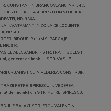
l STR. CONSTANTIN BRANCOVEANU, NR. 34C.
 BRESTEI – ALEEA 4 BRESTEI IN VEDEREA
BRESTEI, NR. 386A.
 ZONA INVATAMANT IN ZONA DE LOCUINTE
I, NR. 4B.
RTER, BIROURI P+1+M SI PARCAJE
I, NR. 391.
ASILE ALECSANDRI - STR. FRATII GOLESTI
l, generat de imobilul STR. VASILE
TARII URBANISTICE IN VEDEREA CONSTRUIRII
TRAZII PETRE ISPIRESCU IN VEDEREA
rat de imobilul din STR. PETRE ISPIRESCU,
 BD. ILIE BALACI-STR. EROU VALENTIN