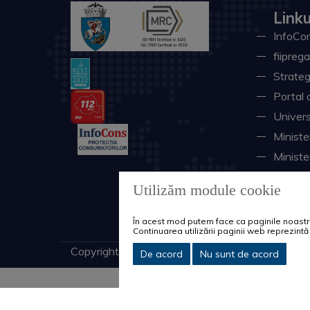
Linku
InfoCon
fiiprega
Strateg
Portal 
Univers
Minister
Ministe
Instituţ
Utilizăm module cookie
Consili
Sistemu
În acest mod putem face ca paginile noastre 
Continuarea utilizării paginii web reprezin
Copyright © 2026 Primăria Municipiului Craiova. 
De acord
Nu sunt de acord