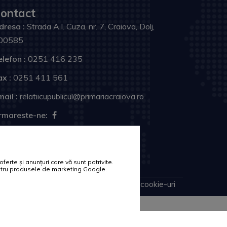
ontact
dresa :
Strada A.I. Cuza, nr. 7, Craiova, Dolj,
00585
elefon :
0251 416 235
ax :
0251 411 561
ail :
relatiicupublicul@primariacraiova.ro
rmareste-ne:
erte și anunțuri care vă sunt potrivite.
pentru produsele de marketing Google.
Harta site
Politica de cookie-uri