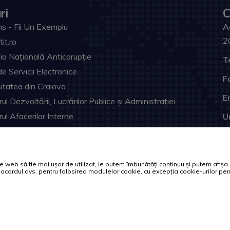
ri
C
s - Fii Un Exemplu
A
2
tit.ro
ia Națională Anticorupție
T
de Servicii Electronice
F
itatea din Craiova
Em
ul Dezvoltării, Lucrărilor Publice și Administrației
rul Afacerilor Interne
U
ia Prefectului Dolj
ul Judeţean Dolj
l Electronic Naţional
web să fie mai ușor de utilizat, le putem îmbunătăți continuu și putem afișa of
tă acordul dvs. pentru folosirea modulelor cookie, cu excepția cookie-urilor 
Toate drepturile rezervate.