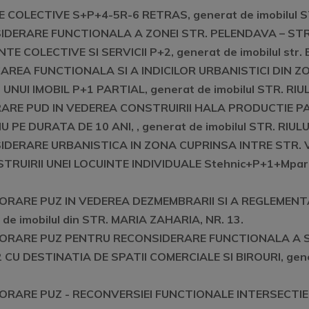
E COLECTIVE S+P+4-5R-6 RETRAS, generat de imobilu
SIDERARE FUNCTIONALA A ZONEI STR. PELENDAVA – STR.
 COLECTIVE SI SERVICII P+2, generat de imobilul str. 
FICAREA FUNCTIONALA SI A INDICILOR URBANISTICI DIN
NUI IMOBIL P+1 PARTIAL, generat de imobilul STR. RIULU
ORARE PUD IN VEDEREA CONSTRUIRII HALA PRODUCTIE PA
U PE DURATA DE 10 ANI,
, generat de imobilul STR. RIULU
SIDERARE URBANISTICA IN ZONA CUPRINSA INTRE STR. V
RUIRII UNEI LOCUINTE INDIVIDUALE Stehnic+P+1+Mpartia
LABORARE PUZ IN VEDEREA DEZMEMBRARII SI A REGLEMEN
e imobilul din STR. MARIA ZAHARIA, NR. 13.
ELABORARE PUZ PENTRU RECONSIDERARE FUNCTIONALA A S
2 CU DESTINATIA DE SPATII COMERCIALE SI BIROURI,
gene
LABORARE PUZ - RECONVERSIEI FUNCTIONALE INTERSECTIE