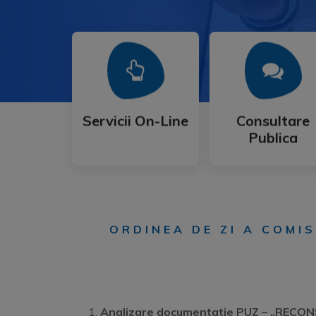
Mai Mult
Mai Mult
Publica
Servicii On-Line
Consultare
Servicii On-Line
Consultare
Publica
ORDINEA DE ZI A COMIS
Analizare documentatie PU
Z
– „RECON