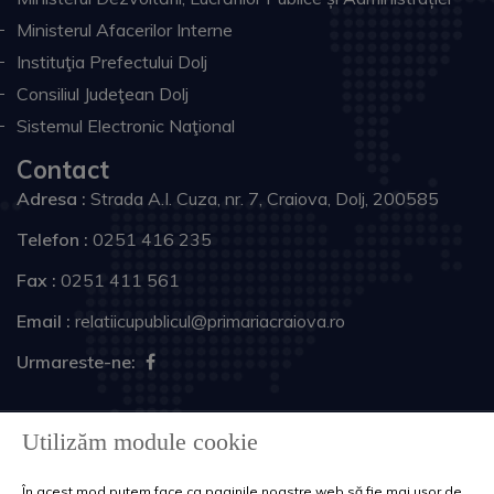
Ministerul Afacerilor Interne
Instituţia Prefectului Dolj
Consiliul Judeţean Dolj
Sistemul Electronic Naţional
Contact
Adresa :
Strada A.I. Cuza, nr. 7, Craiova, Dolj, 200585
Telefon :
0251 416 235
Fax :
0251 411 561
Email :
relatiicupublicul@primariacraiova.ro
Urmareste-ne:
Copyright © 2026 Primăria Municipiului Craiova. Toate
Utilizăm module cookie
drepturile rezervate.
În acest mod putem face ca paginile noastre web să fie mai ușor de