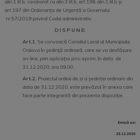
alin.1 lit.b, coroborat cu alin.3 lit.b, art.196 alin.1 lit.b și
art.197 din Ordonanța de Urgență a Guvernului
nr.57/2019 privind Codul administrativ;
D I S P U N E:
Art.1
. Se convoacă Consiliul Local al Municipiului
Craiova în şedinţă ordinară, care se va desfășura
on-line, prin
aplicația pirs-eprim
, în data de
31.12.2020, ora 09,00.
Art.2.
Proiectul ordinii de zi a ședinței ordinare din
data de 31.12.2020, este prevăzut în anexa care
face parte integrantă din prezenta dispoziție.
Emisă azi
23.12.2020