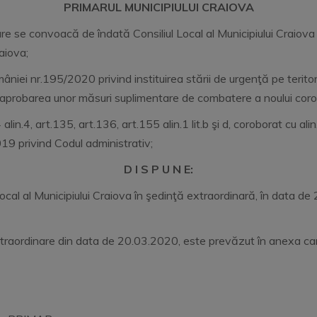
PRIMARUL MUNICIPIULUI CRAIOVA
 se convoacă de îndată Consiliul Local al Municipiului Craiova 
aiova;
âniei nr.195/2020 privind instituirea stării de urgenţă pe teritor
d aprobarea unor măsuri suplimentare de combatere a noului coro
lin.4, art.135, art.136, art.155 alin.1 lit.b şi d, coroborat cu alin.3 l
9 privind Codul administrativ;
D I S P U N E:
ocal al Municipiului Craiova în şedinţă extraordinară, în data de
 extraordinare din data de 20.03.2020, este prevăzut în anexa ca
Emisă a