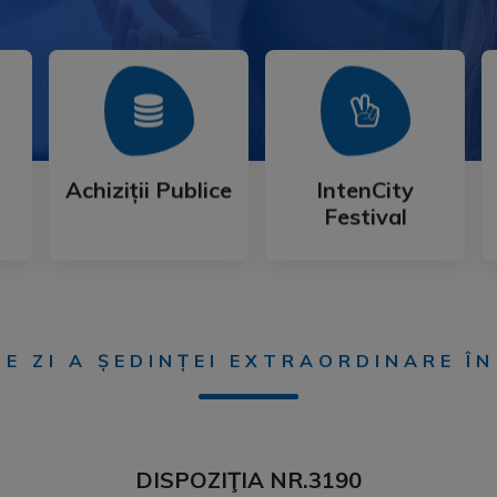
Mai Mult
Mai Mult
Festival
Achiziții Publice
IntenCity
Achiziții Publice
IntenCity
Festival
DE ZI A ȘEDINȚEI EXTRAORDINARE ÎN
DISPOZIŢIA NR.3190