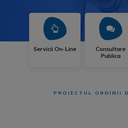
Mai Mult
Mai Mult
Publica
Servicii On-Line
Consultare
Servicii On-Line
Consultare
Publica
PROIECTUL ORDINII 