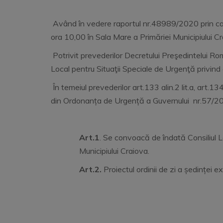
Având în vedere raportul nr.48989/2020 prin care
ora 10,00 în Sala Mare a Primăriei Municipiului Cr
Potrivit prevederilor Decretului Preşedintelui Rom
Local pentru Situaţii Speciale de Urgenţă privin
În temeiul prevederilor art.133 alin.2 lit.a, art.134 a
din Ordonanța de Urgență a Guvernului nr.57/201
Art.1
. Se convoacă de îndată Consiliul L
Municipiului Craiova.
Art.2.
Proiectul ordinii de zi a ședinței