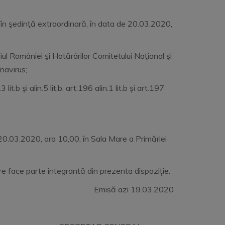
în şedinţă extraordinară, în data de 20.03.2020,
iul României şi Hotărârilor Comitetului Naţional şi
navirus;
it.b şi alin.5 lit.b, art.196 alin.1 lit.b și art.197
 20.03.2020, ora 10,00, în Sala Mare a Primăriei
re face parte integrantă din prezenta dispoziție.
zi 19.03.2020