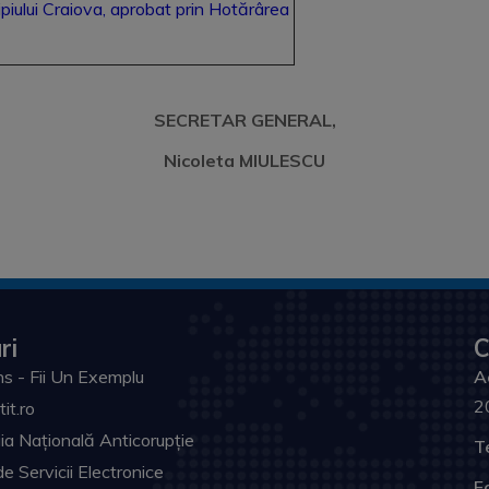
cipiului Craiova, aprobat prin Hotărârea
SECRETAR GENERAL,
Nicoleta MIULESCU
ri
C
s - Fii Un Exemplu
A
2
tit.ro
ia Națională Anticorupție
T
de Servicii Electronice
F