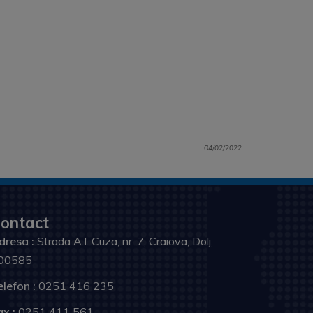
04/02/2022
ontact
dresa :
Strada A.I. Cuza, nr. 7, Craiova, Dolj,
00585
elefon :
0251 416 235
ax :
0251 411 561