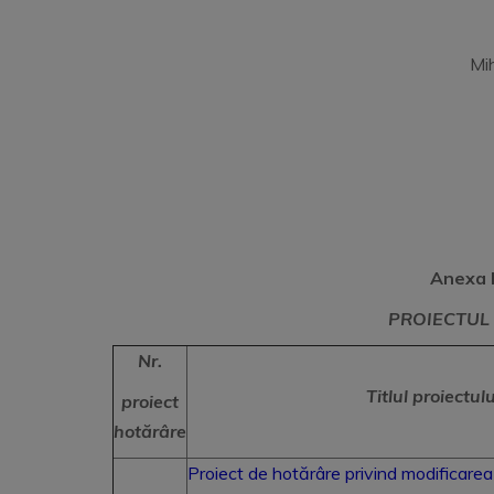
PR
Mihail
Anexa l
PROIECTUL 
Nr.
Titlul proiectul
proiect
hotărâre
Proiect de hotărâre privind modificare