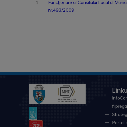
Funcţionare al Consiliului Local al Muni
nr.493/2009
Linku
InfoCon
fiiprega
Strateg
Portal 